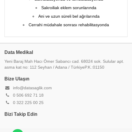
Sakroiliak eklem sorunlarında
Ani ve uzun süreli bel ağrılarında
Cerrahi müdahale sonrası rehabilitasyonda
Data Medikal
Yeni Baraj Mah Hacı Ömer Sabancı cad. 68024 sok. Sulular apt.
asma kat no: 112 Seyhan / Adana / TürkiyeP.K.:01150
Bize Ulaşın
info@datasaglik.com
0 506 692 71 18
0 322 225 00 25
Bizi Takip Edin